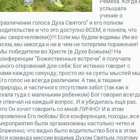
Ремеза. Когда 
услышала
учение о
“различении голоса Духа Святого” и его полном
водительстве и что это доступно ВСЕМ, я поняла, что
мы сверхчеловеки))!!! Если мы будем водимы Им во
всем, мы никогда и ни в чем не потерпим поражения!
Мы победители во Христе (в Духе Божьем)! На
конференции “Божественные встречи” я получала
много откровений для себя: Бог истинно говорит с
нами каждую секунду, просто из-за суеты мыслей м
Его голос не всегда различаем. А там, в тишине
природы, и частичного отсутствия забот (так как я
ехала туда с маленьким ребенком) Бог говорил всегд
и отвечал на каждый вопрос. И я убедилась ещё раз,
что Он хочет говорить со мной ЛИЧНО! И в этом
проявлена Его любовь! Вся конференция, походы, все
мероприятия были организованы настолько четко и
блаженно, что видно было водительство Бога в этом.
Вся команда миссии водима Духом Святым, поэтому