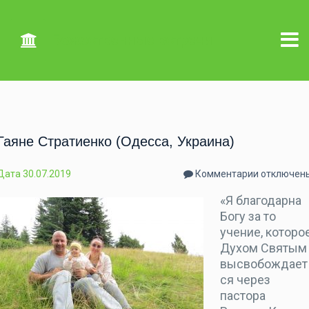
Божественные встречи
Гаяне Стратиенко (Одесса, Украина)
Дата
30.07.2019
Комментарии
отключен
«Я благодарна
Богу за то
учение, которо
Духом Святым
высвобождает
ся через
пастора